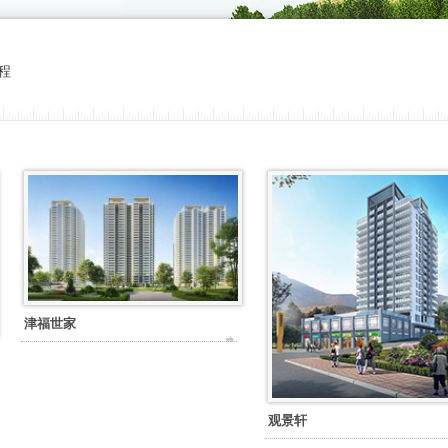
程
津福世家
观景轩