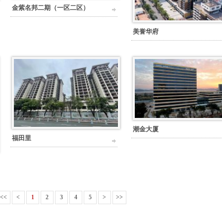
金紫名邦二期（一区二区）
美誉华府
潮金大厦
福田里
<<
<
1
2
3
4
5
>
>>