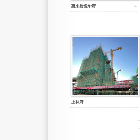
惠来盈悦华府
上林府