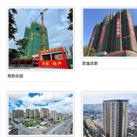
君逸世家
美韵名邸